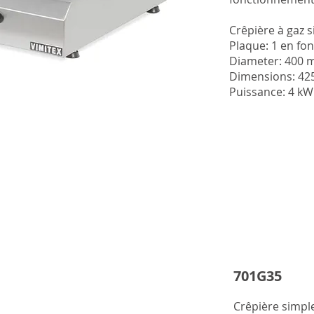
Single Plate G
Crêpière à gaz 
Cast Iron Plates
Plaque: 1 en fo
Diameter: 350
Diameter: 400
Dimensions: 4
Dimensions: 4
Power: 4 kW
Puissance: 4 kW
701G35
Crêpière simple