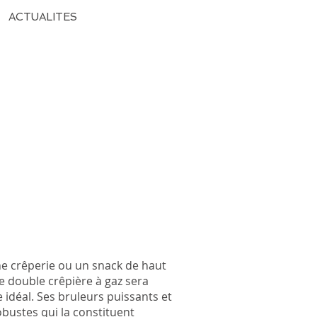
ACTUALITES
ne crêperie ou un snack de haut
te double crêpière à gaz sera
 idéal. Ses bruleurs puissants et
obustes qui la constituent