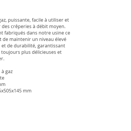
z, puissante, facile à utiliser et
r des crêperies à débit moyen.
nt fabriqués dans notre usine ce
 de maintenir un niveau élevé
et de durabilité, garantissant
 toujours plus délicieuses et
er.
 à gaz
nte
 mm
35x505x145 mm