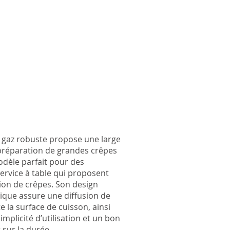
à gaz robuste propose une large
préparation de grandes crêpes
dèle parfait pour des
e gas crepe machine is great for
service à table qui proposent
siness or mobile catering. It
tion de crêpes. Son design
wn custom made burner and a
nique assure une diffusion de
, cast iron plate that guarantees
e la surface de cuisson, ainsi
stribution for perfect crepes
mplicité d’utilisation et un bon
sur la durée.