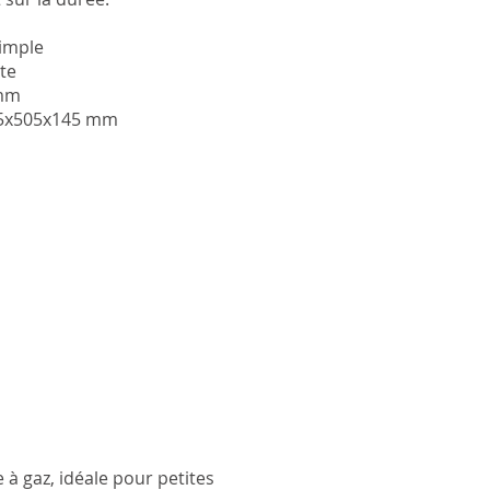
as Crepe Machine
simple
: 1
nte
 mm
 mm
25x505x145 mm
25x505x145 mm
 à gaz, idéale pour petites