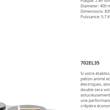
Plaque: 2 en fo
Diameter: 400
Dimensions: 
Puissance: 5.7 k
702EL35
Si votre établis
piéton animé et
électriques, alo
double sera vot
astucieusement
une performance
crêpière écono