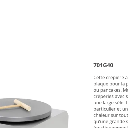
701G40
Cette crêpière 
701G35
plaque pour la 
ou pancakes. Mo
This single plat
crêperies avec 
a small crepe bu
une large sélec
features our o
particulier et u
thick, non-stick
chaleur sur tout
uniform heat di
qu’une grande si
and pancakes.
fonctionnement 