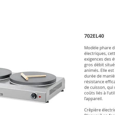
702EL40
Modèle phare de
électriques, ce
exigences des é
gros débit sit
animés. Elle es
durée de manièr
résistance effi
de cuisson, qui
coûts liés à l’uti
l’appareil.
Crêpière électr