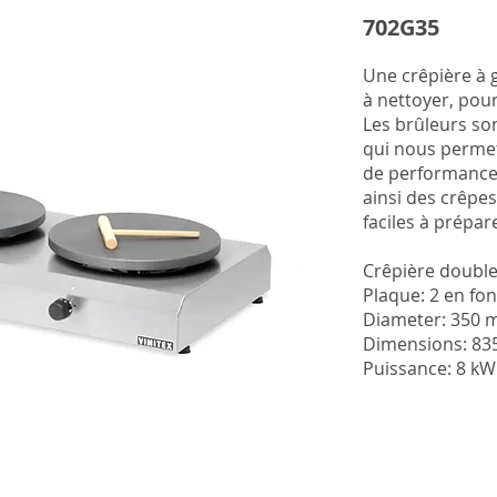
702G35
Une crêpière à ga
à nettoyer, pou
Les brûleurs so
qui nous permet
de performance 
ainsi des crêpes
faciles à prépar
Crêpière double
Plaque: 2 en fo
Diameter: 350
Dimensions: 8
Puissance: 8 kW