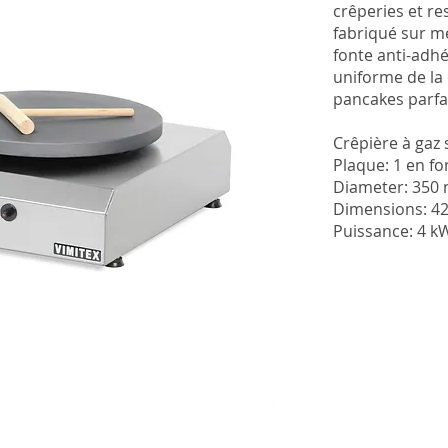
crêperies et re
701G40
fabriqué sur m
fonte anti-adhé
This heavy duty, 
uniforme de la 
spacious cooking 
pancakes parfa
pancakes. Ideal f
wide variety of cr
Crêpière à gaz 
ensures unique he
Plaque: 1 en f
cooking surface, 
Diameter: 35
long-term use.
Dimensions: 
Single Plate Gas
Puissance: 4 k
Cast Iron Plates:
Diameter: 400 
Dimensions: 4
Power: 4 kW