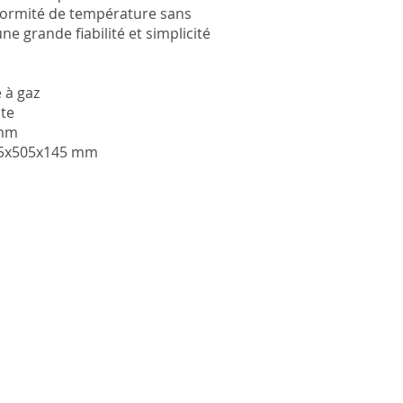
formité de température sans
une grande fiabilité et simplicité
 à gaz
nte
 mm
35x505x145 mm